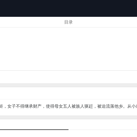
目录
矩，女子不得继承财产，使得母女五人被族人驱赶，被迫流落他乡。从小感