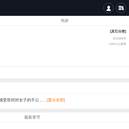


书评
[其它分类]
301089字
13672
人推荐
受世间对女子的不公，..
[显示全部]
最新章节