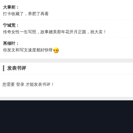
大掌柜：
打卡收藏了，养肥了再看
宁城荒：
传奇女性一生写照，故事媲美那年花开月正圆，祝大卖！
苒倾叶：
你发文和写文速度都好快呀
发表书评
您需要
登录
才能发表书评！