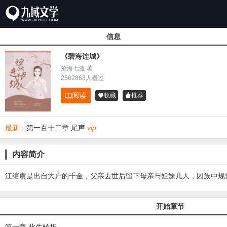
信息
《碧海连城》
沧海七渡 著
2562863人看过
阅读

收藏
推荐


最新：
第一百十二章 尾声
vip
内容简介
江绾虞是出自大户的千金，父亲去世后留下母亲与姐妹几人，因族中规
开始章节