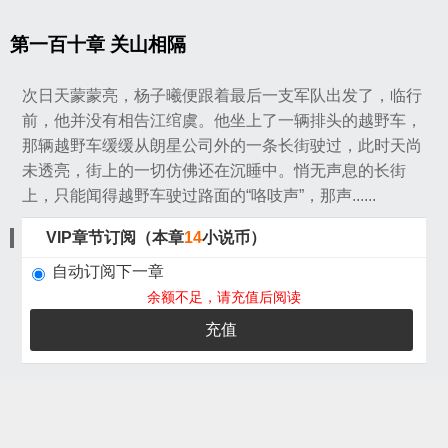
第一百十章 关山相隔
次日天蒙蒙亮，杨子曦便跟着最后一支军队出发了，临行
前，他并没有相告江绾虞。他坐上了一辆排头的越野车，
那辆越野车缓缓从朗星公司外的一条长街驶过，此时天尚
未透亮，街上的一切仿佛还在沉睡中。悄无声息的长街
上，只能闻得越野车驶过路面的“咯吱声”，那声......
VIP章节订阅（本章
14
小说币）
自动订阅下一章
余额不足，请充值后阅读
充值