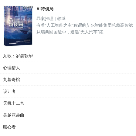
AI特侦局
罪案推理 | 赖继
有着“人工智能之主”称谓的艾尔智能集团总裁高智斌
从瑞典回国途中，遭遇“无人汽车”搭..
九歌：岁晏孰华
心理猎人
九墓奇棺
设计者
天机十二宫
吴越霓裳曲
赎心者