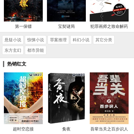
第一保镖
宝契谜局
犯罪画师之致命解药
悬疑小说
惊悚小说
罪案推理
科幻小说
其它分类
东方玄幻
都市异能
热销红文
超时空恋接
夤夜
吾辈当关之百步识人