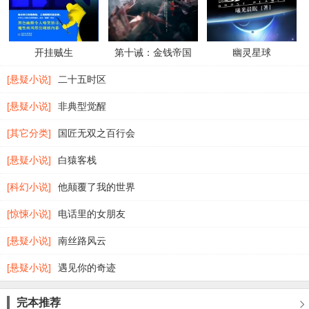
开挂贼生
第十诫：金钱帝国
幽灵星球
[悬疑小说]
二十五时区
[悬疑小说]
非典型觉醒
[其它分类]
国匠无双之百行会
[悬疑小说]
白猿客栈
[科幻小说]
他颠覆了我的世界
[惊悚小说]
电话里的女朋友
[悬疑小说]
南丝路风云
[悬疑小说]
遇见你的奇迹
完本推荐
