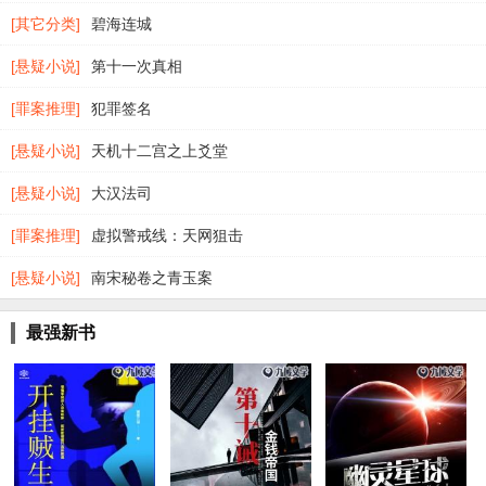
[其它分类]
碧海连城
[悬疑小说]
第十一次真相
[罪案推理]
犯罪签名
[悬疑小说]
天机十二宫之上爻堂
[悬疑小说]
大汉法司
[罪案推理]
虚拟警戒线：天网狙击
[悬疑小说]
南宋秘卷之青玉案
最强新书