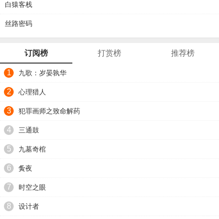
白猿客栈
丝路密码
订阅榜
打赏榜
推荐榜
1
九歌：岁晏孰华
2
心理猎人
3
犯罪画师之致命解药
4
三通鼓
5
九墓奇棺
6
夤夜
7
时空之眼
8
设计者