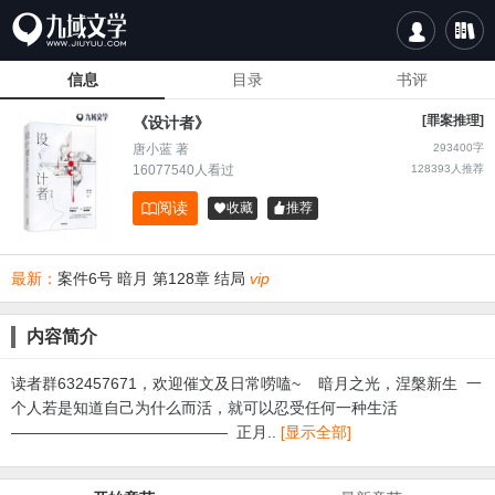


信息
目录
书评
[罪案推理]
《设计者》
唐小蓝 著
293400字
16077540人看过
128393
人推荐
阅读

收藏
推荐


最新：
案件6号 暗月 第128章 结局
vip
内容简介
读者群632457671，欢迎催文及日常唠嗑~ 暗月之光，涅槃新生 一
个人若是知道自己为什么而活，就可以忍受任何一种生活
—————————————— 正月..
[显示全部]