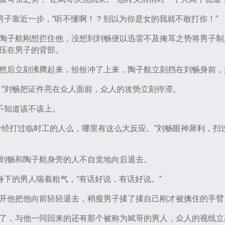
瘦男子靠近一步，“听不懂啊！？别以为你是女的我就不敢打你！”
陶子航刚想拦住他，没想到刘畅便以迅雷不及掩耳之势将男子制
压在男子的背部。
然后立刻沸腾起来，纷纷冲了上来，陶子航立刻挡在刘畅身前，
？”刘畅把证件亮在众人面前，众人的攻势立刻停滞。
，不知道该不该上。
曾经打过临时工的人么，哪里有这么大反应。”刘畅眼神犀利，扫
刘畅和陶子航身旁的人不自觉地向后退去。
身下的男人喘着粗气，“有话好说，有话好说。”
开他把他向前轻轻退去，稍瘦男子揉了揉自己刚才被擒住的手臂
了，与他一同回来的还有那个被称为斌哥的男人，众人的视线立