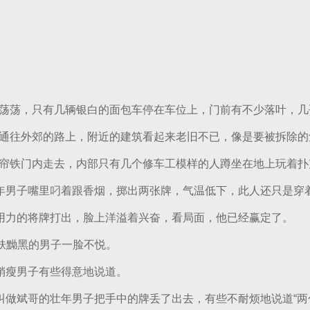
荡荡，只有几辆银白的面包车停在车位上，门前有不少落叶，几
通往外郊的路上，附近的建筑看起来老旧不已，像是要被拆除的
帘铁门内走去，内部只有几个修车工模样的人蹲坐在地上玩着扑
壮年男子嘴里叼着跟香烟，掷出两张牌，气温低下，此人还只是穿
子用力的将牌打出，脸上洋溢着兴奋，看局面，他已经赢定了。
皮肤黝黑的男子一脸不悦。
”稍瘦男子有些得意地说道。
被叫做斌哥的壮年男子把手中的牌丢了出去，有些不耐烦地说道“两