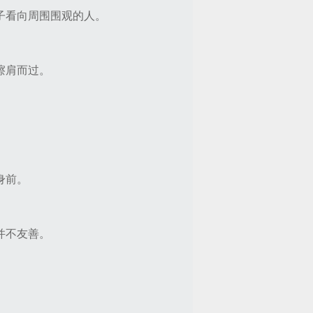
子看向周围围观的人。
擦肩而过。
身前。
并不友善。