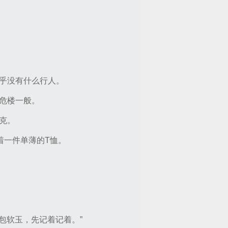
乎没有什么行人。
危楼一般。
克。
着一件单薄的T恤。
包软玉，先记着记着。”