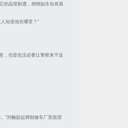
它的晶莹剔透，栩栩如生似有真
人知道他在哪里？”
满意，但是也没必要让警察来干这
。”刘畅踮起脚朝修车厂里面望