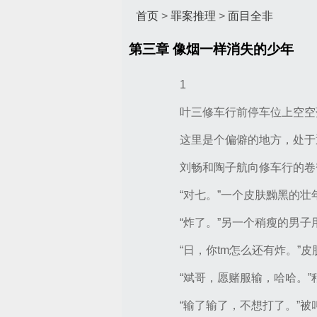
首页
>
罪案推理
>
面目全非
第三章 像烟一样消失的少年
1
叶三修车行前停车位上空空
这里是个偏僻的地方，处于
刘畅和陶子航向修车行的卷
“对七。”一个皮肤黝黑的
“炸了。”另一个稍瘦的男
“日，你tm怎么还有炸。”
“斌哥，愿赌服输，哈哈。
“输了输了，不想打了。”