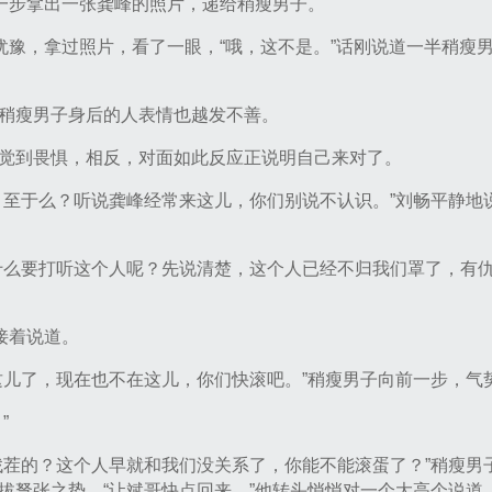
前一步拿出一张龚峰的照片，递给稍瘦男子。
些犹豫，拿过照片，看了一眼，“哦，这不是。”话刚说道一半稍瘦
稍瘦男子身后的人表情也越发不善。
觉到畏惧，相反，对面如此反应正说明自己来对了。
，至于么？听说龚峰经常来这儿，你们别说不认识。”刘畅平静地
什么要打听这个人呢？先说清楚，这个人已经不归我们罩了，有仇
接着说道。
这儿了，现在也不在这儿，你们快滚吧。”稍瘦男子向前一步，气
”
找茬的？这个人早就和我们没关系了，你能不能滚蛋了？”稍瘦男
拔弩张之势，“让斌哥快点回来。”他转头悄悄对一个大高个说道