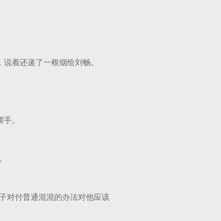
。
，说着还递了一根烟给刘畅。
摆手。
。
子对付普通混混的办法对他应该