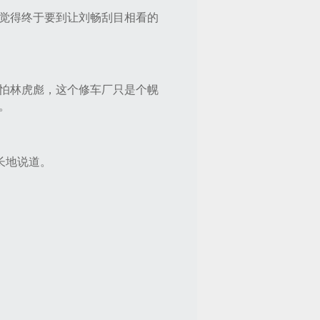
觉得终于要到让刘畅刮目相看的
怕林虎彪，这个修车厂只是个幌
。
长地说道。