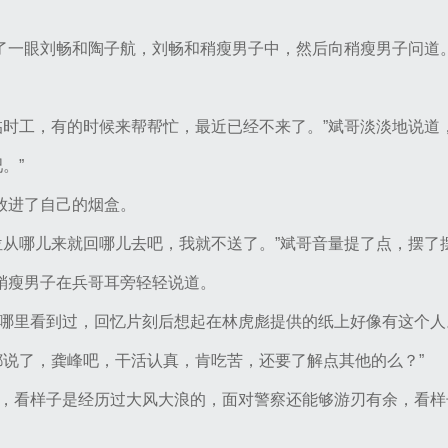
瞟了一眼刘畅和陶子航，刘畅和稍瘦男子中，然后向稍瘦男子问道
临时工，有的时候来帮帮忙，最近已经不来了。”斌哥淡淡地说道
。”
烟放进了自己的烟盒。
位从哪儿来就回哪儿去吧，我就不送了。”斌哥音量提了点，摆了
”稍瘦男子在兵哥耳旁轻轻说道。
哪里看到过，回忆片刻后想起在林虎彪提供的纸上好像有这个人
都说了，龚峰吧，干活认真，肯吃苦，还要了解点其他的么？”
，看样子是经历过大风大浪的，面对警察还能够游刃有余，看样