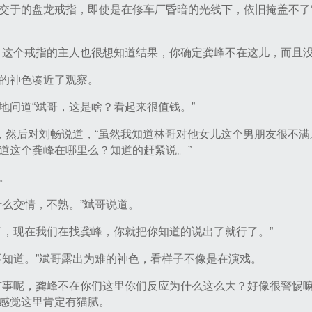
交于的盘龙戒指，即使是在修车厂昏暗的光线下，依旧掩盖不了
，这个戒指的主人也很想知道结果，你确定龚峰不在这儿，而且没
的神色凑近了观察。
地问道“斌哥，这是啥？看起来很值钱。”
道，然后对刘畅说道，“虽然我知道林哥对他女儿这个男朋友很不
道这个龚峰在哪里么？知道的赶紧说。”
。
什么交情，不熟。”斌哥说道。
了，现在我们在找龚峰，你就把你知道的说出了就行了。”
不知道。”斌哥露出为难的神色，看样子不像是在演戏。
有事呢，龚峰不在你们这里你们反应为什么这么大？好像很警惕嘛
感觉这里肯定有猫腻。