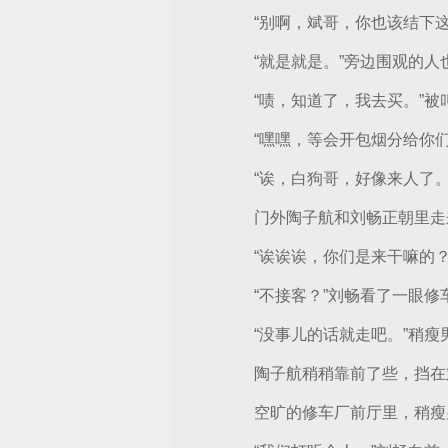
“别啊，斌哥，你也该结下
“就是就是。”旁边围观的人
“啧，知道了，我去买。”
“嘿嘿，等会开包烟分给你
“诶，白狗哥，好像来人了
门外陶子航和刘畅正朝里走
“诶诶诶，你们是来干嘛的
“不接客？”刘畅看了一眼
“没事儿的话就走吧。”稍
陶子航稍稍靠前了些，挡在
空旷的修车厂前厅里，稍瘦