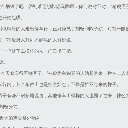
这个烟钱了吧，否则谁还想和你玩牌啊，你们说对不对。”稍瘦男
也开始起哄。
被叫做斌哥的人走出修车行，正好撞见了刘畅和陶子航，对视一眼
们。”稍瘦男人对刚才起哄的人群说道。
。”一个修车工模样的人向门口指了指。
来。
？今天修车行不接客了。”被称为白狗哥的人站起身来，拦在二人
修车行内，各个车位上也是空空如也，不像是忙不过来的样子。
瘦男子有些不耐烦地说道，其他修车工模样的人也围了过来，神色
刘畅身前。
男子的声音格外响亮。