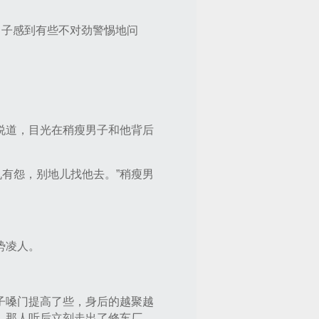
男子感到有些不对劲警惕地问
说道，目光在稍瘦男子和他背后
有怨，别地儿找他去。”稍瘦男
势凌人。
子嗓门提高了些，身后的越聚越
，那人听后立刻走出了修车厂。