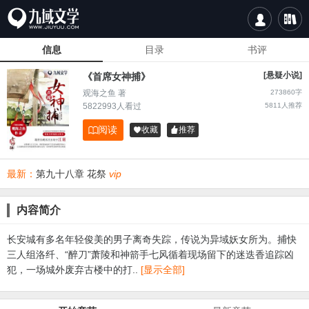


信息
目录
书评
[悬疑小说]
《首席女神捕》
观海之鱼 著
273860字
5822993人看过
5811
人推荐
阅读

收藏
推荐


最新：
第九十八章 花祭
vip
内容简介
长安城有多名年轻俊美的男子离奇失踪，传说为异域妖女所为。捕快
三人组洛纤、“醉刀”萧陵和神箭手七风循着现场留下的迷迭香追踪凶
犯，一场城外废弃古楼中的打..
[显示全部]