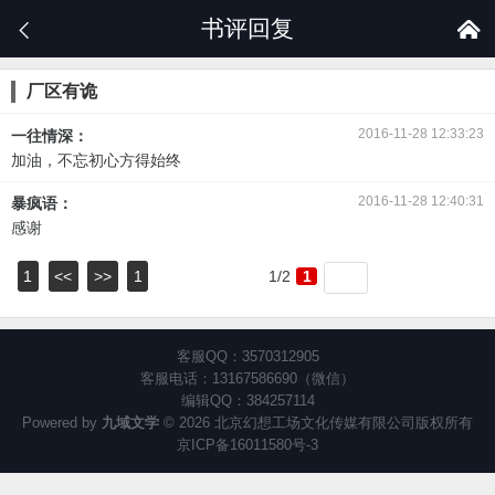
书评回复


厂区有诡
2016-11-28 12:33:23
一往情深：
加油，不忘初心方得始终
2016-11-28 12:40:31
暴疯语：
感谢
1
<<
>>
1
1/2
1
客服QQ：3570312905
客服电话：13167586690（微信）
编辑QQ：384257114
Powered by
九域文学
© 2026 北京幻想工场文化传媒有限公司版权所有
京ICP备16011580号-3