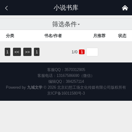
小说书库


筛选条件
分类
书名/作者
月推荐
状态
1
<<
>>
1
1/0
1
客服QQ：3570312905
客服电话：13167586690（微信）
编辑QQ：384257114
Powered by
九域文学
© 2026 北京幻想工场文化传媒有限公司版权所有
京ICP备16011580号-3