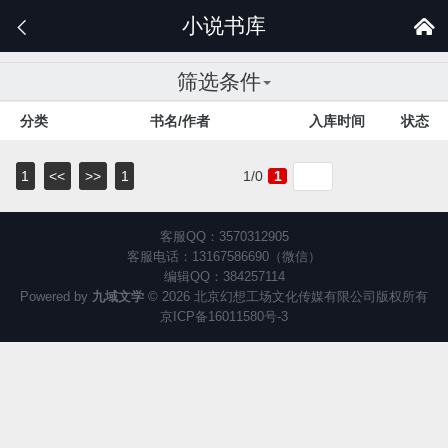
小说书库


筛选条件
分类
书名/作者
入库时间
状态
1
<<
>>
1
1/0
1
客服QQ：3570312905
客服电话：13167586690（微信）
编辑QQ：384257114
Powered by
九域文学
© 2026 北京幻想工场文化传媒有限公司版权所有
京ICP备16011580号-3