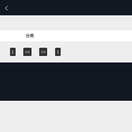

分类
1
<<
>>
1