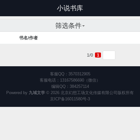
小说书库
筛选条件
书名/作者
1/0
1
客服QQ：3570312905
客服电话：13167586690（微信）
编辑QQ：384257114
Powered by
九域文学
© 2026 北京幻想工场文化传媒有限公司版权所有
京ICP备16011580号-3